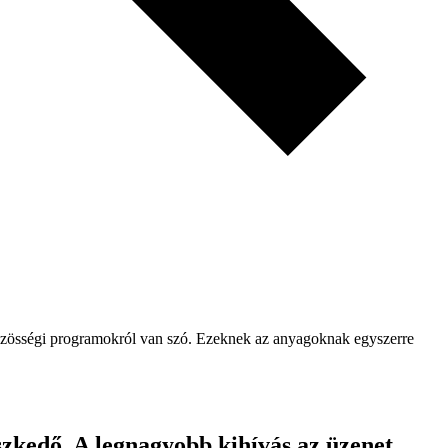
közösségi programokról van szó. Ezeknek az anyagoknak egyszerre
eszkedő. A legnagyobb kihívás az üzenet