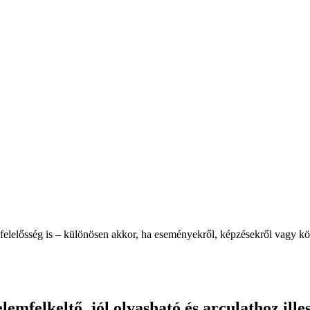
 felelősség is – különösen akkor, ha eseményekről, képzésekről vagy 
lemfelkeltő, jól olvasható és arculathoz ill