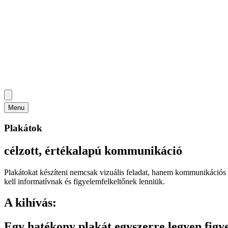
Menu
Plakátok
célzott, értékalapú kommunikáció
Plakátokat készíteni nemcsak vizuális feladat, hanem kommunikációs
kell informatívnak és figyelemfelkeltőnek lenniük.
A kihívás:
Egy hatékony plakát egyszerre legyen figye