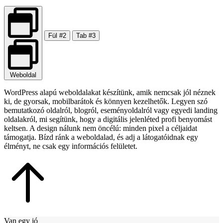
Fül #2
Tab #3
Weboldal
WordPress alapú weboldalakat készítünk, amik nemcsak jól néznek
ki, de gyorsak, mobilbarátok és könnyen kezelhetők. Legyen szó
bemutatkozó oldalról, blogról, eseményoldalról vagy egyedi landing
oldalakról, mi segítünk, hogy a digitális jelenléted profi benyomást
keltsen. A design nálunk nem öncélú: minden pixel a céljaidat
támogatja. Bízd ránk a weboldalad, és adj a látogatóidnak egy
élményt, ne csak egy információs felületet.
Van egy jó