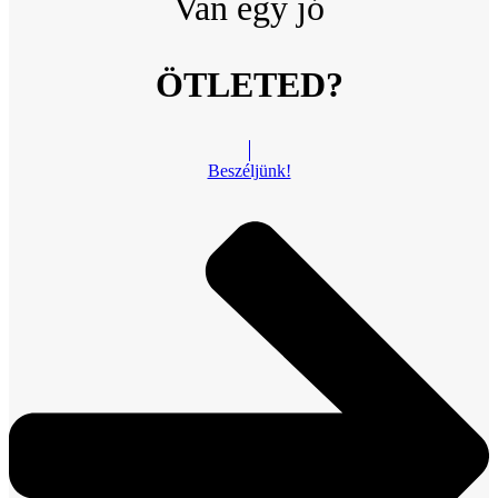
Van egy jó
ÖTLETED?
Beszéljünk!